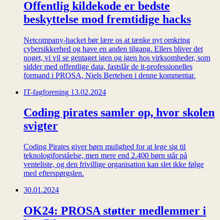
Offentlig kildekode er bedste
beskyttelse mod fremtidige hacks
Netcompany-hacket bør lære os at tænke nyt omkring
cybersikkerhed og have en anden tilgang. Ellers bliver det
noget, vi vil se gentaget igen og igen hos virksomheder, som
sidder med offentlige data, fastslår de it-professionelles
formand i PROSA, Niels Bertelsen i denne kommentar.
IT-fagforening
13.02.2024
Coding pirates samler op, hvor skolen
svigter
Coding Pirates giver børn mulighed for at lege sig til
teknologiforståelse, men mere end 2.400 børn står på
venteliste, og den frivillige organisation kan slet ikke følge
med efterspørgslen.
30.01.2024
OK24: PROSA støtter medlemmer i