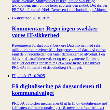
børns hverdag. Spørgsmålet er ikke, om de skal bruge
teknologien, men om de lærer at bruge den rigtigt. Det skriver
PROSAs formand, Niels Bertelsen i et debatindlæg i Altinget.
IT-sikkerhed
20.10.2025
Kommentar: Regeringen svækker
vores IT-sikkerhed
Regeringens forslag om at beskære Datatilsynet med seks
millioner kroner svigter både borgernes ret til databeskyttelse
samt de virksomheder, der tager datasikkerhed alvorligt. I en
tid hvor datatrafikken vokser og techgiganterne får større
magt, er der brug for flere regler – ikke færre. Det skriver
PROSAs formand i et debatindlæg i Altinget.
IT politik
17.10.2025
Få digitalisering på dagsordenen til
kommunalvalget
PROSA opfordrer medlemmer til at få IT og digitalisering ind
i debatten ved kommunalvalget 18. november. Især behovet