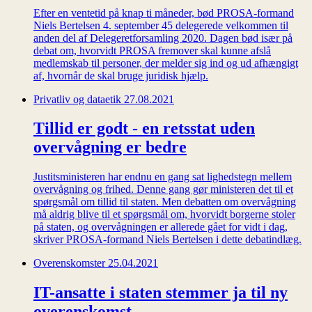
Efter en ventetid på knap ti måneder, bød PROSA-formand
Niels Bertelsen 4. september 45 delegerede velkommen til
anden del af Delegeretforsamling 2020. Dagen bød især på
debat om, hvorvidt PROSA fremover skal kunne afslå
medlemskab til personer, der melder sig ind og ud afhængigt
af, hvornår de skal bruge juridisk hjælp.
Privatliv og dataetik
27.08.2021
Tillid er godt - en retsstat uden
overvågning er bedre
Justitsministeren har endnu en gang sat lighedstegn mellem
overvågning og frihed. Denne gang gør ministeren det til et
spørgsmål om tillid til staten. Men debatten om overvågning
må aldrig blive til et spørgsmål om, hvorvidt borgerne stoler
på staten, og overvågningen er allerede gået for vidt i dag,
skriver PROSA-formand Niels Bertelsen i dette debatindlæg.
Overenskomster
25.04.2021
IT-ansatte i staten stemmer ja til ny
overenskomst