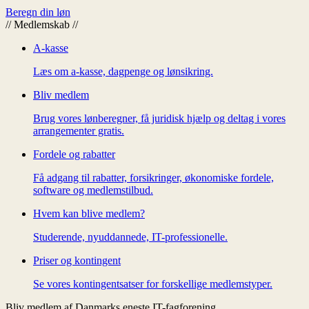
Beregn din løn
//
Medlemskab
//
A-kasse
Læs om a-kasse, dagpenge og lønsikring.
Bliv medlem
Brug vores lønberegner, få juridisk hjælp og deltag i vores
arrangementer gratis.
Fordele og rabatter
Få adgang til rabatter, forsikringer, økonomiske fordele,
software og medlemstilbud.
Hvem kan blive medlem?
Studerende, nyuddannede, IT-professionelle.
Priser og kontingent
Se vores kontingentsatser for forskellige medlemstyper.
Bliv medlem af Danmarks eneste IT-fagforening