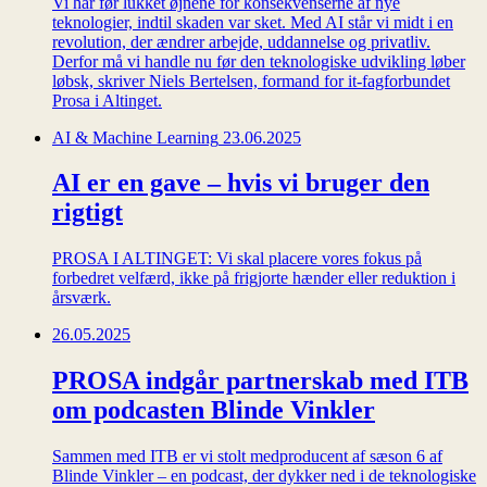
Vi har før lukket øjnene for konsekvenserne af nye
teknologier, indtil skaden var sket. Med AI står vi midt i en
revolution, der ændrer arbejde, uddannelse og privatliv.
Derfor må vi handle nu før den teknologiske udvikling løber
løbsk, skriver Niels Bertelsen, formand for it-fagforbundet
Prosa i Altinget.
AI & Machine Learning
23.06.2025
AI er en gave – hvis vi bruger den
rigtigt
PROSA I ALTINGET: Vi skal placere vores fokus på
forbedret velfærd, ikke på frigjorte hænder eller reduktion i
årsværk.
26.05.2025
PROSA indgår partnerskab med ITB
om podcasten Blinde Vinkler
Sammen med ITB er vi stolt medproducent af sæson 6 af
Blinde Vinkler – en podcast, der dykker ned i de teknologiske