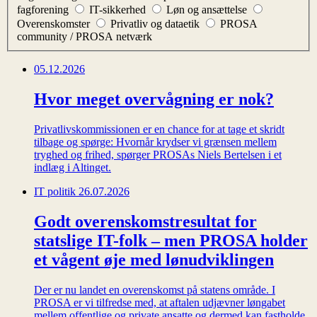
fagforening
IT-sikkerhed
Løn og ansættelse
Overenskomster
Privatliv og dataetik
PROSA
community / PROSA netværk
05.12.2026
Hvor meget overvågning er nok?
Privatlivskommissionen er en chance for at tage et skridt
tilbage og spørge: Hvornår krydser vi grænsen mellem
tryghed og frihed, spørger PROSAs Niels Bertelsen i et
indlæg i Altinget.
IT politik
26.07.2026
Godt overenskomstresultat for
statslige IT-folk – men PROSA holder
et vågent øje med lønudviklingen
Der er nu landet en overenskomst på statens område. I
PROSA er vi tilfredse med, at aftalen udjævner løngabet
mellem offentlige og private ansatte og dermed kan fastholde