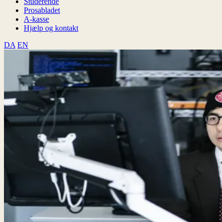
Studerende
Prosabladet
A-kasse
Hjælp og kontakt
DA
EN