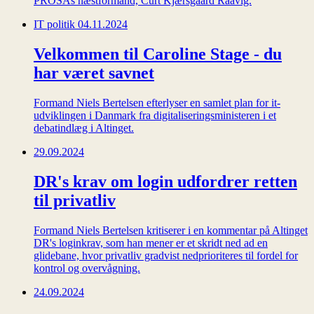
PROSAs næstformand, Curt Kjærsgaard Raavig.
IT politik
04.11.2024
Velkommen til Caroline Stage - du
har været savnet
Formand Niels Bertelsen efterlyser en samlet plan for it-
udviklingen i Danmark fra digitaliseringsministeren i et
debatindlæg i Altinget.
29.09.2024
DR's krav om login udfordrer retten
til privatliv
Formand Niels Bertelsen kritiserer i en kommentar på Altinget
DR's loginkrav, som han mener er et skridt ned ad en
glidebane, hvor privatliv gradvist nedprioriteres til fordel for
kontrol og overvågning.
24.09.2024