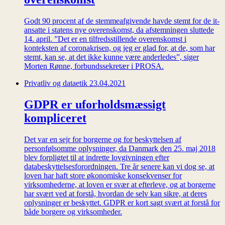
Godt 90 procent af de stemmeafgivende havde stemt for de it-
ansatte i statens nye overenskomst, da afstemningen sluttede
14. april. ”Det er en tilfredsstillende overenskomst i
konteksten af coronakrisen, og jeg er glad for, at de, som har
stemt, kan se, at det ikke kunne være anderledes”, siger
Morten Rønne, forbundssekretær i PROSA.
Privatliv og dataetik
23.04.2021
GDPR er uforholdsmæssigt
kompliceret
Det var en sejr for borgerne og for beskyttelsen af
personfølsomme oplysninger, da Danmark den 25. maj 2018
blev forpligtet til at indrette lovgivningen efter
databeskyttelsesforordningen. Tre år senere kan vi dog se, at
loven har haft store økonomiske konsekvenser for
virksomhederne, at loven er svær at efterleve, og at borgerne
har svært ved at forstå, hvordan de selv kan sikre, at deres
oplysninger er beskyttet. GDPR er kort sagt svært at forstå for
både borgere og virksomheder.