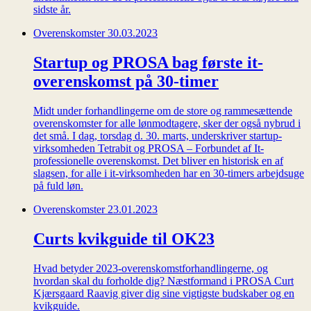
sidste år.
Overenskomster
30.03.2023
Startup og PROSA bag første it-
overenskomst på 30-timer
Midt under forhandlingerne om de store og rammesættende
overenskomster for alle lønmodtagere, sker der også nybrud i
det små. I dag, torsdag d. 30. marts, underskriver startup-
virksomheden Tetrabit og PROSA – Forbundet af It-
professionelle overenskomst. Det bliver en historisk en af
slagsen, for alle i it-virksomheden har en 30-timers arbejdsuge
på fuld løn.
Overenskomster
23.01.2023
Curts kvikguide til OK23
Hvad betyder 2023-overenskomstforhandlingerne, og
hvordan skal du forholde dig? Næstformand i PROSA Curt
Kjærsgaard Raavig giver dig sine vigtigste budskaber og en
kvikguide.