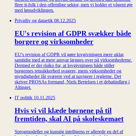
flere it-folk i den offentlige sektor, men vi holder et vågent øje
med lønudviklingen.
Privatliv og dataetik
08.12.2025
EU's revision af GDPR svækker både
borgere og virksomheder
EU's revision af GDPR vil gøre lovgivningen mere uklar,
samtidig med at mere ansvar lægges over på virksomhederne.
Dermed er der risiko for, at lovgivningen både stiller
borgernes retssikkerhed svagere, mens virksomheder og
myndigheder får sværere ved at navigere i reglerne. Det
skriver PROSAs formand, Niels Bertelsen i et debatindlæg i
Altinget.
IT politik
10.11.2025
Hvis vi vil klæde børnene på til
fremtiden, skal AI på skoleskemaet
Sprogmodeller og kunstig intelligens er allerede en del af