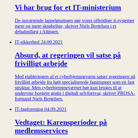
Vi har brug for et IT-ministerium
De nuværende lappeløsninger gør vores offentlige it-systemer
mere og mere skrøbelige, skriver Niels Bertelsen i et
debatindlæg i Altinget.
IT-sikkerhed
24.09.2021
Absurd, at regeringen vil satse på
frivilligt arbejde
Med etableringen af et cyberhjemmeværn satser regeringen på
frivilligt arbejde fra højt specialiserede faggrupper som en fast
struktur. Men cyberhjemmeværnet bør kun bruges til at
undervise borgere gratis i digitalt selvforsvar, skriver PROSA-
formand Niels Bertelsen.
IT-fagforening
04.09.2021
Vedtaget: Karensperioder på
medlemsservices