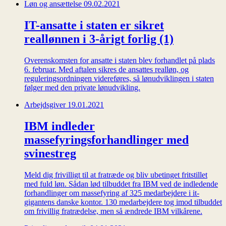
Løn og ansættelse
09.02.2021
IT-ansatte i staten er sikret
reallønnen i 3-årigt forlig (1)
Overenskomsten for ansatte i staten blev forhandlet på plads
6. februar. Med aftalen sikres de ansattes realløn, og
reguleringsordningen videreføres, så lønudviklingen i staten
følger med den private lønudvikling.
Arbejdsgiver
19.01.2021
IBM indleder
massefyringsforhandlinger med
svinestreg
Meld dig frivilligt til at fratræde og bliv ubetinget fritstillet
med fuld løn. Sådan lød tilbuddet fra IBM ved de indledende
forhandlinger om massefyring af 325 medarbejdere i it-
gigantens danske kontor. 130 medarbejdere tog imod tilbuddet
om frivillig fratrædelse, men så ændrede IBM vilkårene.