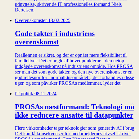
udnyttelse, skriver de IT-professionelles formand Niels
Bertelsen.
Overenskomster
13.02.2025
Gode takter i industriens
overenskomst
Reallønnen er sikret, og der er opnået mere fleksibilitet til
familielivet. Det er nogle af hovedpunkterne i den netop
indgåede overenskomst på industriens område. Hos PROSA
ser man det som gode takter, og den nye overenskomst er en
god rettesnor for ”normallønsområdet”, der forhandles i disse
uger, og som påvirker PROSAs medlemmer, lyder det.
IT politik
08.11.2024
PROSAs næstformand: Teknologi må
ikke reducere ansatte til datapunkter
Flere virksomheder tager teknologier som generativ AI i brug.
Det kan få konsekvenser for medarbejdernes trivsel, skriver