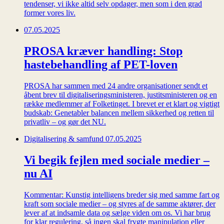
tendenser, vi ikke altid selv opdager, men som i den grad
former vores liv.
07.05.2025
PROSA kræver handling: Stop
hastebehandling af PET-loven
PROSA har sammen med 24 andre organisationer sendt et
åbent brev til digitaliseringsministeren, justitsministeren og en
række medlemmer af Folketinget. I brevet er et klart og vigtigt
budskab: Genetabler balancen mellem sikkerhed og retten til
privatliv – og gør det NU.
Digitalisering & samfund
07.05.2025
Vi begik fejlen med sociale medier –
nu AI
Kommentar: Kunstig intelligens breder sig med samme fart og
kraft som sociale medier – og styres af de samme aktører, der
lever af at indsamle data og sælge viden om os. Vi har brug
for klar regulering, så ingen skal frygte manipulation eller