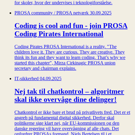
for skoler, hvor der undervises i teknologiforståelse.
PROSA community / PROSA netværk
30.09.2025
Coding is cool and fun - join PROSA
Coding Pirates International
Coding Pirates PROSA International is a reality. "The
children love it. They are curious. They are creative. They
think its fun and they want to learn coding. That’s why we
started this chapter", Mirza Cirkinagic PROSA union
secretary and chairman explains.
IT-sikkerhed
04.09.2025
Nej tak til chatkontrol – algoritmer
skal ikke overvåge dine delinger!
Chatkontrol er ikke bare et brud på privatlivets fred. Det er et
angreb på fundamental digital sikkerhed. Derfor skal
politikerne sige klart nej, når EU-kommissionen og den
danske regering vil have overvågning af alle chats. Det
opfordrer PROSAs formand, Niels Bertelsen til i et