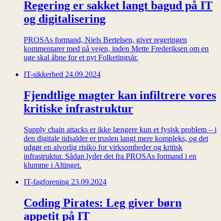
Regering er sakket langt bagud på IT
og digitalisering
PROSAs formand, Niels Bertelsen, giver regeringen
kommentarer med på vejen, inden Mette Frederiksen om en
uge skal åbne for et nyt Folketingsår.
IT-sikkerhed
24.09.2024
Fjendtlige magter kan infiltrere vores
kritiske infrastruktur
Supply chain attacks er ikke længere kun et fysisk problem – i
den digitale tidsalder er truslen langt mere kompleks, og det
udgør en alvorlig risiko for virksomheder og kritisk
infrastruktur. Sådan lyder det fra PROSAs formand i en
klumme i Altinget.
IT-fagforening
23.09.2024
Coding Pirates: Leg giver børn
appetit på IT