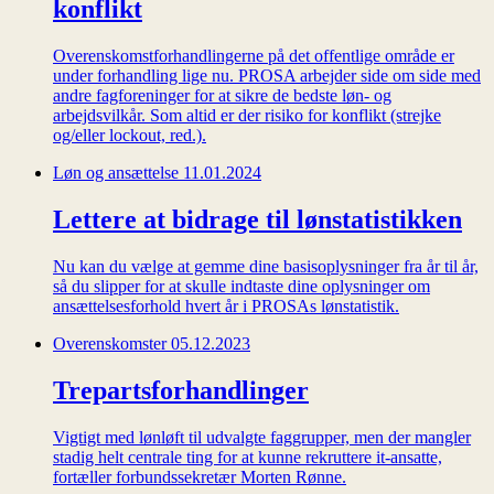
konflikt
Overenskomstforhandlingerne på det offentlige område er
under forhandling lige nu. PROSA arbejder side om side med
andre fagforeninger for at sikre de bedste løn- og
arbejdsvilkår. Som altid er der risiko for konflikt (strejke
og/eller lockout, red.).
Løn og ansættelse
11.01.2024
Lettere at bidrage til lønstatistikken
Nu kan du vælge at gemme dine basisoplysninger fra år til år,
så du slipper for at skulle indtaste dine oplysninger om
ansættelsesforhold hvert år i PROSAs lønstatistik.
Overenskomster
05.12.2023
Trepartsforhandlinger
Vigtigt med lønløft til udvalgte faggrupper, men der mangler
stadig helt centrale ting for at kunne rekruttere it-ansatte,
fortæller forbundssekretær Morten Rønne.