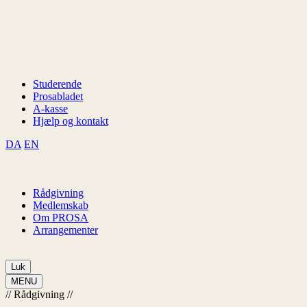
Studerende
Prosabladet
A-kasse
Hjælp og kontakt
DA
EN
Rådgivning
Medlemskab
Om PROSA
Arrangementer
Luk
MENU
//
Rådgivning
//