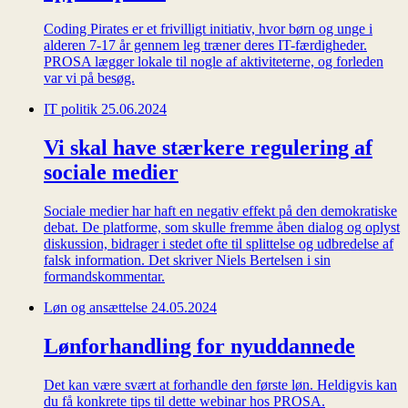
Coding Pirates er et frivilligt initiativ, hvor børn og unge i
alderen 7-17 år gennem leg træner deres IT-færdigheder.
PROSA lægger lokale til nogle af aktiviteterne, og forleden
var vi på besøg.
IT politik
25.06.2024
Vi skal have stærkere regulering af
sociale medier
Sociale medier har haft en negativ effekt på den demokratiske
debat. De platforme, som skulle fremme åben dialog og oplyst
diskussion, bidrager i stedet ofte til splittelse og udbredelse af
falsk information. Det skriver Niels Bertelsen i sin
formandskommentar.
Løn og ansættelse
24.05.2024
Lønforhandling for nyuddannede
Det kan være svært at forhandle den første løn. Heldigvis kan
du få konkrete tips til dette webinar hos PROSA.