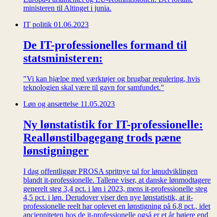
ministeren til Altinget i junia.
IT politik
01.06.2023
De IT-professionelles formand til
statsministeren:
"Vi kan hjælpe med værktøjer og brugbar regulering, hvis
teknologien skal være til gavn for samfundet."
Løn og ansættelse
11.05.2023
Ny lønstatistik for IT-professionelle:
Reallønstilbagegang trods pæne
lønstigninger
I dag offentliggør PROSA spritnye tal for lønudviklingen
blandt it-professionelle. Tallene viser, at danske lønmodtagere
generelt steg 3,4 pct. i løn i 2023, mens it-professionelle steg
4,5 pct. i løn. Derudover viser den nye lønstatistik, at it-
professionelle reelt har oplevet en lønstigning på 6,8 pct., idet
ancienniteten hos de it-professionelle også er et år højere end