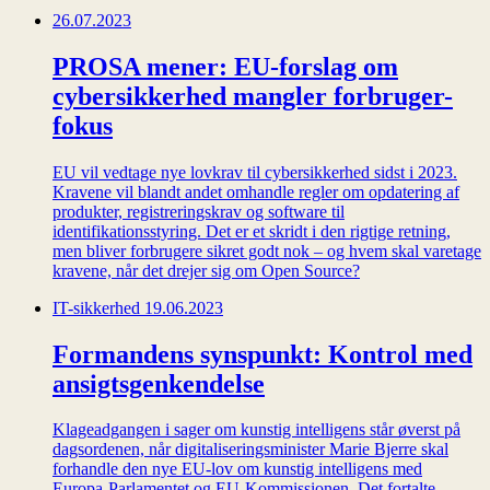
26.07.2023
PROSA mener: EU-forslag om
cybersikkerhed mangler forbruger-
fokus
EU vil vedtage nye lovkrav til cybersikkerhed sidst i 2023.
Kravene vil blandt andet omhandle regler om opdatering af
produkter, registreringskrav og software til
identifikationsstyring. Det er et skridt i den rigtige retning,
men bliver forbrugere sikret godt nok – og hvem skal varetage
kravene, når det drejer sig om Open Source?
IT-sikkerhed
19.06.2023
Formandens synspunkt: Kontrol med
ansigtsgenkendelse
Klageadgangen i sager om kunstig intelligens står øverst på
dagsordenen, når digitaliseringsminister Marie Bjerre skal
forhandle den nye EU-lov om kunstig intelligens med
Europa-Parlamentet og EU-Kommissionen. Det fortalte