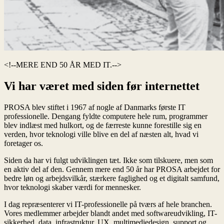
MERE END 50 ÅR MED IT.
Vi har været med siden før internettet
PROSA blev stiftet i 1967 af nogle af Danmarks første IT
professionelle. Dengang fyldte computere hele rum, programmer
blev indlæst med hulkort, og de færreste kunne forestille sig en
verden, hvor teknologi ville blive en del af næsten alt, hvad vi
foretager os.
Siden da har vi fulgt udviklingen tæt. Ikke som tilskuere, men som
en aktiv del af den. Gennem mere end 50 år har PROSA arbejdet for
bedre løn og arbejdsvilkår, stærkere faglighed og et digitalt samfund,
hvor teknologi skaber værdi for mennesker.
I dag repræsenterer vi IT-professionelle på tværs af hele branchen.
Vores medlemmer arbejder blandt andet med softwareudvikling, IT-
sikkerhed, data, infrastruktur, UX, multimediedesign, support og