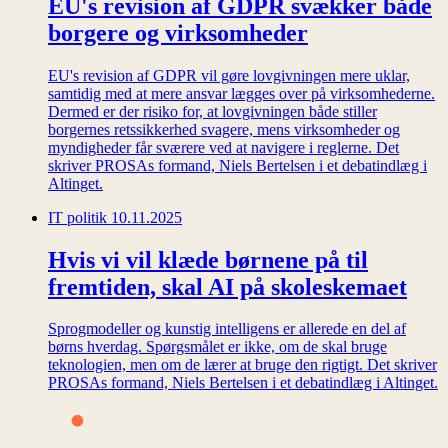
EU's revision af GDPR svækker både
borgere og virksomheder
EU's revision af GDPR vil gøre lovgivningen mere uklar,
samtidig med at mere ansvar lægges over på virksomhederne.
Dermed er der risiko for, at lovgivningen både stiller
borgernes retssikkerhed svagere, mens virksomheder og
myndigheder får sværere ved at navigere i reglerne. Det
skriver PROSAs formand, Niels Bertelsen i et debatindlæg i
Altinget.
IT politik
10.11.2025
Hvis vi vil klæde børnene på til
fremtiden, skal AI på skoleskemaet
Sprogmodeller og kunstig intelligens er allerede en del af
børns hverdag. Spørgsmålet er ikke, om de skal bruge
teknologien, men om de lærer at bruge den rigtigt. Det skriver
PROSAs formand, Niels Bertelsen i et debatindlæg i Altinget.