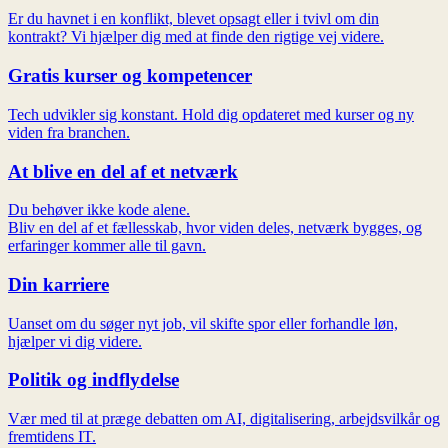
Er du havnet i en konflikt, blevet opsagt eller i tvivl om din
kontrakt? Vi hjælper dig med at finde den rigtige vej videre.
Gratis kurser og kompetencer
Tech udvikler sig konstant. Hold dig opdateret med kurser og ny
viden fra branchen.
At blive en del af et netværk
Du behøver ikke kode alene.
Bliv en del af et fællesskab, hvor viden deles, netværk bygges, og
erfaringer kommer alle til gavn.
Din karriere
Uanset om du søger nyt job, vil skifte spor eller forhandle løn,
hjælper vi dig videre.
Politik og indflydelse
Vær med til at præge debatten om AI, digitalisering, arbejdsvilkår og
fremtidens IT.