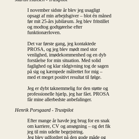
I november sidste år blev jeg usagligt
opsagt af min arbejdsgiver – blot én måned
før mit 25-års jubilæum. Jeg blev fritstillet
og modtog godtgørelse efter
funktionærloven.
Det var første gang, jeg kontaktede
PROSA, og jeg blev mødt med stor
venlighed, imødekommenhed og en dyb
forståelse for min situation. Med solid
faglighed og klar rådgivning tog de sagen
på sig og kæmpede målrettet for mig –
med et meget positivt resultat til følge.
Jeg er dybt taknemmelig for den støtte og
professionelle hjælp, jeg har fået. PROSA
får mine allerbedste anbefalinger.
Henrik Porsgaard - Trustpilot
Efter mange år havde jeg brug for en snak
om karriere, CV og ansøgning – og det fik
jeg til min udelte begejstring.
Jeg blev udfordret på den gode måde og