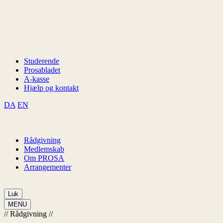
Studerende
Prosabladet
A-kasse
Hjælp og kontakt
DA
EN
Rådgivning
Medlemskab
Om PROSA
Arrangementer
Luk
MENU
//
Rådgivning
//