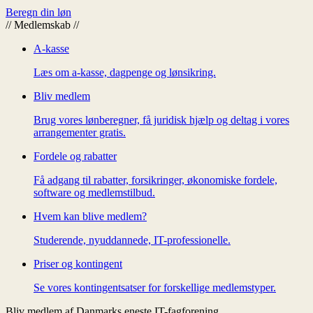
Beregn din løn
//
Medlemskab
//
A-kasse
Læs om a-kasse, dagpenge og lønsikring.
Bliv medlem
Brug vores lønberegner, få juridisk hjælp og deltag i vores
arrangementer gratis.
Fordele og rabatter
Få adgang til rabatter, forsikringer, økonomiske fordele,
software og medlemstilbud.
Hvem kan blive medlem?
Studerende, nyuddannede, IT-professionelle.
Priser og kontingent
Se vores kontingentsatser for forskellige medlemstyper.
Bliv medlem af Danmarks eneste IT-fagforening