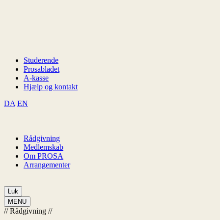
Studerende
Prosabladet
A-kasse
Hjælp og kontakt
DA
EN
Rådgivning
Medlemskab
Om PROSA
Arrangementer
Luk
MENU
//
Rådgivning
//