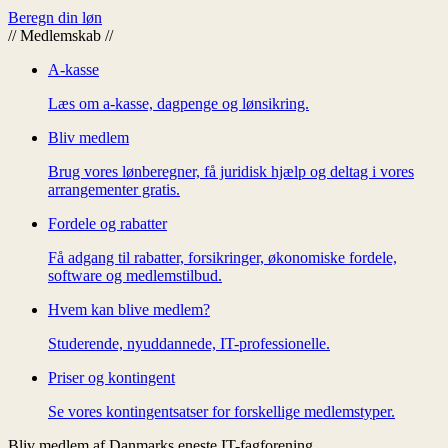
Beregn din løn
//
Medlemskab
//
A-kasse
Læs om a-kasse, dagpenge og lønsikring.
Bliv medlem
Brug vores lønberegner, få juridisk hjælp og deltag i vores
arrangementer gratis.
Fordele og rabatter
Få adgang til rabatter, forsikringer, økonomiske fordele,
software og medlemstilbud.
Hvem kan blive medlem?
Studerende, nyuddannede, IT-professionelle.
Priser og kontingent
Se vores kontingentsatser for forskellige medlemstyper.
Bliv medlem af Danmarks eneste IT-fagforening