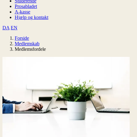
Studerende
Prosabladet
A-kasse
Hjælp og kontakt
DA
EN
Forside
Medlemskab
Medlemsfordele