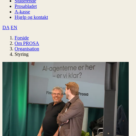
Studerende
Prosabladet
A-kasse
Hjælp og kontakt
DA
EN
Forside
Om PROSA
Organisation
Styring