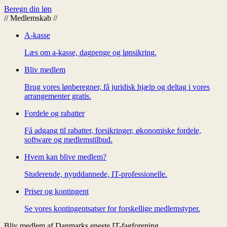
Beregn din løn
//
Medlemskab
//
A-kasse
Læs om a-kasse, dagpenge og lønsikring.
Bliv medlem
Brug vores lønberegner, få juridisk hjælp og deltag i vores
arrangementer gratis.
Fordele og rabatter
Få adgang til rabatter, forsikringer, økonomiske fordele,
software og medlemstilbud.
Hvem kan blive medlem?
Studerende, nyuddannede, IT-professionelle.
Priser og kontingent
Se vores kontingentsatser for forskellige medlemstyper.
Bliv medlem af Danmarks eneste IT-fagforening