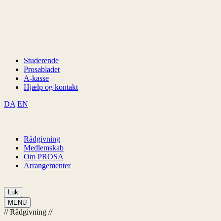
Studerende
Prosabladet
A-kasse
Hjælp og kontakt
DA
EN
Rådgivning
Medlemskab
Om PROSA
Arrangementer
Luk
MENU
//
Rådgivning
//