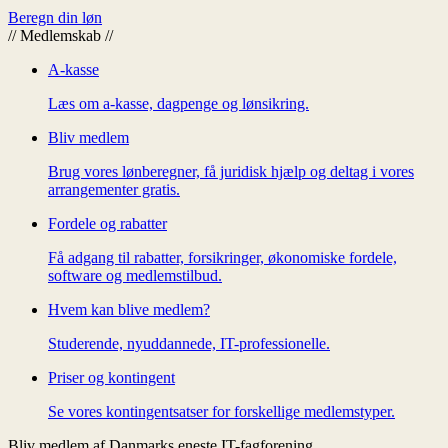
Beregn din løn
//
Medlemskab
//
A-kasse
Læs om a-kasse, dagpenge og lønsikring.
Bliv medlem
Brug vores lønberegner, få juridisk hjælp og deltag i vores
arrangementer gratis.
Fordele og rabatter
Få adgang til rabatter, forsikringer, økonomiske fordele,
software og medlemstilbud.
Hvem kan blive medlem?
Studerende, nyuddannede, IT-professionelle.
Priser og kontingent
Se vores kontingentsatser for forskellige medlemstyper.
Bliv medlem af Danmarks eneste IT-fagforening