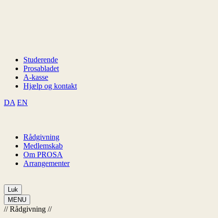
Studerende
Prosabladet
A-kasse
Hjælp og kontakt
DA
EN
Rådgivning
Medlemskab
Om PROSA
Arrangementer
Luk
MENU
//
Rådgivning
//