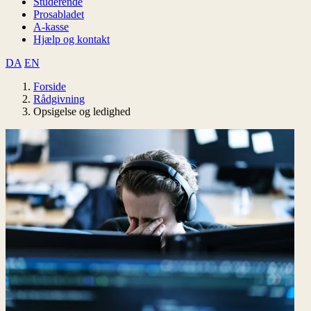
Studerende
Prosabladet
A-kasse
Hjælp og kontakt
DA
EN
Forside
Rådgivning
Opsigelse og ledighed