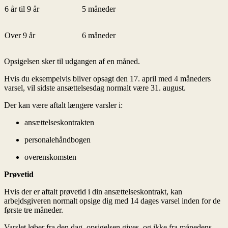
6 år til 9 år
5 måneder
Over 9 år
6 måneder
Opsigelsen sker til udgangen af en måned.
Hvis du eksempelvis bliver opsagt den 17. april med 4 måneders
varsel, vil sidste ansættelsesdag normalt være 31. august.
Der kan være aftalt længere varsler i:
ansættelseskontrakten
personalehåndbogen
overenskomsten
Prøvetid
Hvis der er aftalt prøvetid i din ansættelseskontrakt, kan
arbejdsgiveren normalt opsige dig med 14 dages varsel inden for de
første tre måneder.
Varslet løber fra den dag, opsigelsen gives, og ikke fra månedens