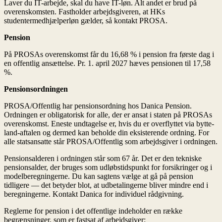
Laver du IT-arbejde, skal du have IT-løn. Alt andet er brud på
overenskomsten. Fastholder arbejdsgiveren, at HKs
studentermedhjælperløn gælder, så kontakt PROSA.
Pension
På PROSAs overenskomst får du 16,68 % i pension fra første dag i
en offentlig ansættelse. Pr. 1. april 2027 hæves pensionen til 17,58
%.
Pensionsordningen
PROSA/Offentlig har pensionsordning hos Danica Pension.
Ordningen er obligatorisk for alle, der er ansat i staten på PROSAs
overenskomst. Eneste undtagelse er, hvis du er overflyttet via bytte-
land-aftalen og dermed kan beholde din eksisterende ordning. For
alle statsansatte står PROSA/Offentlig som arbejdsgiver i ordningen.
Pensionsalderen i ordningen står som 67 år. Det er den tekniske
pensionsalder, der bruges som udløbstidspunkt for forsikringer og i
modelberegningerne. Du kan sagtens vælge at gå på pension
tidligere — det betyder blot, at udbetalingerne bliver mindre end i
beregningerne. Kontakt Danica for individuel rådgivning.
Reglerne for pension i det offentlige indeholder en række
begrænsninger, som er fastsat af arbejdsgiver: