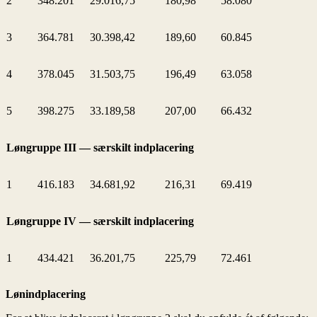
2
348.201
29.016,75
180,98
58.080
3
364.781
30.398,42
189,60
60.845
4
378.045
31.503,75
196,49
63.058
5
398.275
33.189,58
207,00
66.432
Løngruppe III — særskilt indplacering
1
416.183
34.681,92
216,31
69.419
Løngruppe IV — særskilt indplacering
1
434.421
36.201,75
225,79
72.461
Lønindplacering