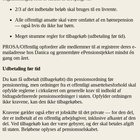
2/3 af det indbetalte beløb skal bruges til en livrente.
Alle offentligt ansatte skal være omfattet af en børnepension
— også hvis du ikke har børn.
Meget stramme regler for tilbagekøb (udbetaling før tid).
PROSA/Offentlig opfordrer alle medlemmer til at registrere deres e-
mailadresse hos Danica og gennemføre ePensionstjekket mindst én
gang om året.
Udbetaling før tid
Du kan få udbetalt (tilbagekøbt) din pensionsordning før
pensionering, men ordninger fra et offentligt ansættelsesforhold skal
opfylde reglerne i cirkulæret om generelle krav til indhold af
bidragsdefinerede pensionsordninger i staten. Opfylder ordningen
ikke kravene, kan den ikke tilbagekøbes.
Kravene gælder også efter et jobskifte til det private — for den del,
der er indbetalt af en offentlig arbejdsgiver, inklusive afkastet af den
del. Ved tilbagekøb kan der være gebyrer, og der skal betales afgift
til staten. Beløbene oplyses af pensionsselskabet.