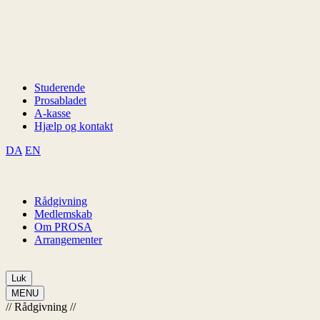
Studerende
Prosabladet
A-kasse
Hjælp og kontakt
DA
EN
Rådgivning
Medlemskab
Om PROSA
Arrangementer
Luk
MENU
//
Rådgivning
//