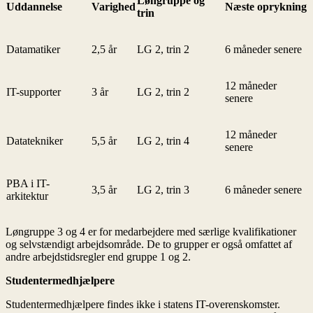
Løngruppe og
Uddannelse
Varighed
Næste oprykning
trin
Datamatiker
2,5 år
LG 2, trin 2
6 måneder senere
12 måneder
IT-supporter
3 år
LG 2, trin 2
senere
12 måneder
Datatekniker
5,5 år
LG 2, trin 4
senere
PBA i IT-
3,5 år
LG 2, trin 3
6 måneder senere
arkitektur
Løngruppe 3 og 4 er for medarbejdere med særlige kvalifikationer
og selvstændigt arbejdsområde. De to grupper er også omfattet af
andre arbejdstidsregler end gruppe 1 og 2.
Studentermedhjælpere
Studentermedhjælpere findes ikke i statens IT-overenskomster.