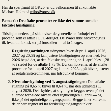
Har du spørgsmål til OK26, er du velkommen til at kontakte
Michael Holm på
miho@prosa.dk
.
Bemærk: De aftalte procenter er ikke det samme som den
faktiske lønstigning
Tidslinjen nederst på siden viser de generelle lønforhøjelser i
procent, som er aftalt i CFU-forliget. De svarer ikke nødvendigvis
til, hvad du faktisk ser på lønsedlen — af to årsager:
Reguleringsordningen
udmøntes hvert år pr. 1. april (2026,
2027 og 2028) og kan justere lønstigningen op eller ned. For
2026 betød det, at den faktiske regulering pr. 1. april blev 1,28
% i stedet for de aftalte 1,73 %. Du kan forvente, at de aftalte
procenter for 1. april 2027 og 1. april 2028 også bliver justeret
af reguleringsordningen, når tidspunktet kommer.
Niveauforskydning ved 1. august-stigningen:
Den aftalte
stigning på 0,65 % bliver til 0,64 %, når den udmøntes 1.
august 2026. Det skyldes, at stigningen lægges oven på det
allerede forhøjede niveau efter reguleringen 1. april — og
ikke på det oprindelige udgangspunkt. Begge tal er korrekte;
de er bare regnet ud fra forskellige udgangspunkter.