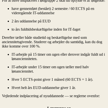
For at blive indplaceret i løngruppe 2 skal du opfylde ét af følgende:
have gennemført (bestået) 2 semestre / 60 ECTS på en
videregående IT-uddannelse
2 års uddannelse på EUD
to års fuldtidsbeskæftigelse inden for IT-faget
Derefter tæller både studietid og beskæftigelse med som
anciennitetsgivende. Studerer og arbejder du samtidig, kan du dog
ikke komme over 100 %.
IT-arbejde på 15 timer om ugen eller derover indgår fuldt ud i
lønancienniteten.
IT-arbejde under 15 timer om ugen tæller med halv
lønanciennitet.
Hver 5 ECTS-point giver 1 måned (60 ECTS = 1 år).
Hvert helt års EUD-uddannelse giver 1 år.
Vejledende indplacering af nyuddannede — se reglerne ovenfor: