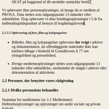
SKAT på baggrund af dit særskilte samtykke hertil
7
.
Vi opbevarer dine personoplysninger, så længe du er medlem af
PROSA. Data slettes som udgangspunkt 13 måneder efter
udmeldelse. Dog opbevarer vi dine betalingsoplysninger i 5 år fra
indbetalingstidspunktet af hensyn til bogføringsloven
8
.
2.1.5.1 Opbevaring af foto, film og lydoptagelser
Billeder, film og lydoptagelser opbevares
for evigt
i arkiver
og dokumentation, da offentliggjorte materialer ikke kan
trækkes tilbage i henhold til Grundlovens § 77 om
ytringsfrihed og pressefrihed.
Øvrige medlemsoplysninger slettes som udgangspunkt 13
måneder efter udmeldelse, medmindre de indgår i arkiver eller
dokumentation af aktiviteter.
2.2 Personer, der benytter vores rådgivning
2.2.1 Hvilke persondata behandles
Stamdata for medlemmer (se 2.1 Medlemmer)
Helbredsoplysninger og oplysninger om andre sociale og private
forhold.