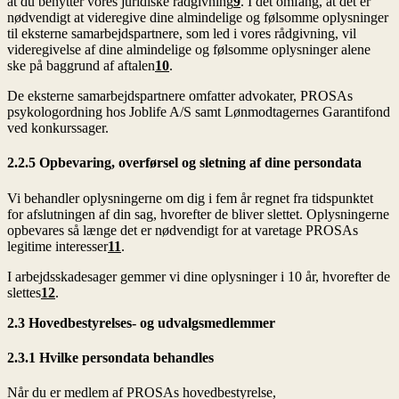
at du benytter vores juridiske rådgivning
9
. I det omfang, at det er
nødvendigt at videregive dine almindelige og følsomme oplysninger
til eksterne samarbejdspartnere, som led i vores rådgivning, vil
videregivelse af dine almindelige og følsomme oplysninger alene
ske på baggrund af aftalen
10
.
De eksterne samarbejdspartnere omfatter advokater, PROSAs
psykologordning hos Joblife A/S samt Lønmodtagernes Garantifond
ved konkurssager.
2.2.5 Opbevaring, overførsel og sletning af dine persondata
Vi behandler oplysningerne om dig i fem år regnet fra tidspunktet
for afslutningen af din sag, hvorefter de bliver slettet. Oplysningerne
opbevares så længe det er nødvendigt for at varetage PROSAs
legitime interesser
11
.
I arbejdsskadesager gemmer vi dine oplysninger i 10 år, hvorefter de
slettes
12
.
2.3 Hovedbestyrelses- og udvalgsmedlemmer
2.3.1 Hvilke persondata behandles
Når du er medlem af PROSAs hovedbestyrelse,