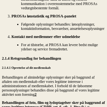
kommunikation i overensstemmelse med PROSAs
vedtægtsbestemte formål.
PROSAs lønstatistik og PROSA-panelet
Følgende oplysninger behandles: lønoplysninger,
kontaktinformation, besvarelser, ansættelsesoplysninger
Kontakt med medlemmer efter udmeldelse
For at tilstræbe, at PROSA kan levere bedst mulige
ydelser og service fremadrettet.
2.1.4 Retsgrundlag for behandlingen
2.1.4.1 Oprettelse af dit medlemskab
Behandlingen af almindelige oplysninger sker på baggrund af
aftalen om medlemskab eller vores legitime interesse i
administrationen af medlemskabet. I forhold til de følsomme
personoplysninger behandles disse på baggrund af vores legitime
aktivitet som forening
2
Behandlingen af foto, film og lydoptagelser sker på baggrund af
vores legitime interesse (GDPR art. 6, stk. 1, litra f)
i at