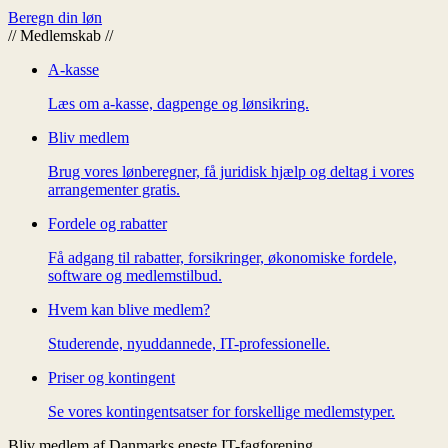
Beregn din løn
//
Medlemskab
//
A-kasse
Læs om a-kasse, dagpenge og lønsikring.
Bliv medlem
Brug vores lønberegner, få juridisk hjælp og deltag i vores
arrangementer gratis.
Fordele og rabatter
Få adgang til rabatter, forsikringer, økonomiske fordele,
software og medlemstilbud.
Hvem kan blive medlem?
Studerende, nyuddannede, IT-professionelle.
Priser og kontingent
Se vores kontingentsatser for forskellige medlemstyper.
Bliv medlem af Danmarks eneste IT-fagforening