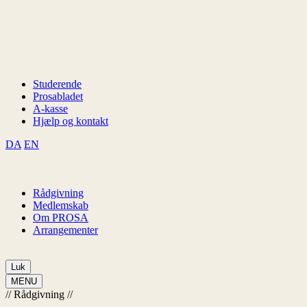
Studerende
Prosabladet
A-kasse
Hjælp og kontakt
DA
EN
Rådgivning
Medlemskab
Om PROSA
Arrangementer
Luk
MENU
//
Rådgivning
//