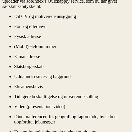
uploader via JobIndex’s Quickapply service, som du har givet
særskilt samtykke til:
Dit CV og motiverede ansøgning
For- og efternavn
Fysisk adresse
(Mobil)telefonnummer
E-mailadresse
Statsborgerskab
Uddannelsesmæssig baggrund
Eksamensbevis
Tidligere beskæftigelse og nuværende stilling
Video (præsentationsvideo)
Dine præferencer. Ift. geografi og fagområde, hvis du er
uopfordret jobansøger
Evt. andre oplysninger, du vælger at give os