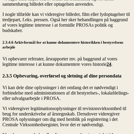
sammenhæng billedet eller optagelsen anvendes.
I nogle tilfælde kan vi videregive billeder, film eller lydoptagelser til
tredjepart, f.eks. pressen. Også her sker behandlingen på baggrund
af vores legitime interesse i at formidle PROSAs politik og
budskaber.
2.3.4.6 Arkivformål for at kunne dokumentere historikken i bestyrelsens
arbejde
Vi opbevarer referater, årsrapporter mv. på baggrund af vores
legitime interesse i at kunne dokumentere vores historie
24
.
2.3.5 Opbevaring, overførsel og sletning af dine persondata
Vi kan dele dine oplysninger i det omfang det er nødvendigt i
forbindelse med administrationen af dit bestyrelses-, lokalafdelings-
eller udvalgsarbejde i PROSA.
Vi videregiver legitimationsoplysninger til revisionsvirksomhed til
brug for underskrivelse af årsregnskab. Derudover videregiver
PROSA oplysninger om dig med henblik på registrering i det
Centrale Virksomhedsregister, hvor det er nødvendigt.