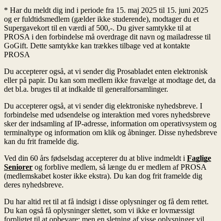
* Har du meldt dig ind i periode fra 15. maj 2025 til 15. juni 2025
og er fuldtidsmedlem (gælder ikke studerende), modtager du et
Supergavekort til en værdi af 500,-. Du giver samtykke til at
PROSA i den forbindelse må overdrage dit navn og mailadresse til
GoGift. Dette samtykke kan trækkes tilbage ved at kontakte
PROSA
Du accepterer også, at vi sender dig Prosabladet enten elektronisk
eller på papir. Du kan som medlem ikke fravælge at modtage det, da
det bl.a. bruges til at indkalde til generalforsamlinger.
Du accepterer også, at vi sender dig elektroniske nyhedsbreve. I
forbindelse med udsendelse og interaktion med vores nyhedsbreve
sker der indsamling af IP-adresse, information om operativsystem og
terminaltype og information om klik og åbninger. Disse nyhedsbreve
kan du frit framelde dig.
Ved din 60 års fødselsdag accepterer du at blive indmeldt i
Faglige
Seniorer
og forblive medlem, så længe du er medlem af PROSA
(medlemskabet koster ikke ekstra). Du kan dog frit framelde dig
deres nyhedsbreve.
Du har altid ret til at få indsigt i disse oplysninger og få dem rettet.
Du kan også få oplysninger slettet, som vi ikke er lovmæssigt
forpligtet til at opbevare; men en sletning af visse oplysninger vil