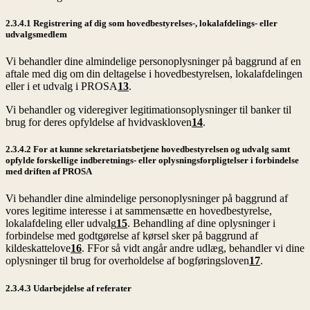
2.3.4.1 Registrering af dig som hovedbestyrelses-, lokalafdelings- eller
udvalgsmedlem
Vi behandler dine almindelige personoplysninger på baggrund af en
aftale med dig om din deltagelse i hovedbestyrelsen, lokalafdelingen
eller i et udvalg i PROSA
13
.
Vi behandler og videregiver legitimationsoplysninger til banker til
brug for deres opfyldelse af hvidvaskloven
14
.
2.3.4.2 For at kunne sekretariatsbetjene hovedbestyrelsen og udvalg samt
opfylde forskellige indberetnings- eller oplysningsforpligtelser i forbindelse
med driften af PROSA
Vi behandler dine almindelige personoplysninger på baggrund af
vores legitime interesse i at sammensætte en hovedbestyrelse,
lokalafdeling eller udvalg
15
. Behandling af dine oplysninger i
forbindelse med godtgørelse af kørsel sker på baggrund af
kildeskattelove
16
. FFor så vidt angår andre udlæg, behandler vi dine
oplysninger til brug for overholdelse af bogføringsloven
17
.
2.3.4.3 Udarbejdelse af referater