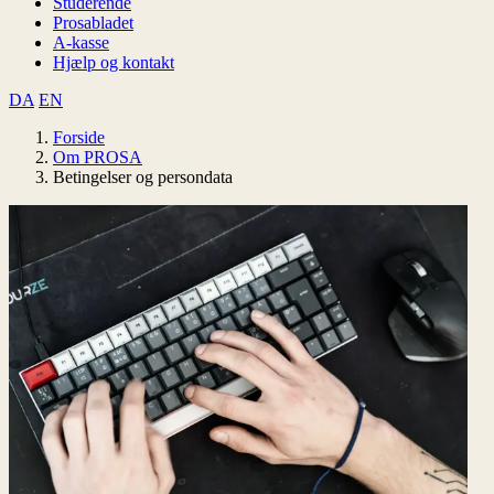
Studerende
Prosabladet
A-kasse
Hjælp og kontakt
DA
EN
Forside
Om PROSA
Betingelser og persondata