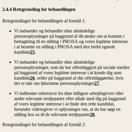
2.4.4 Retsgrundlag for behandlingen
Retsgrundlaget for behandlingen af formål 1:
Vi indsamler og behandler dine almindelige
personoplysninger på baggrund af dit ønske om at komme i
betragtning til en stilling i PROSA og vores legitime interesse
i at besætte en stilling i PROSA med den bedst egnede
kandidat
25
.
Vi indsamler og behandler dine almindelige
personoplysninger, som du har offentliggjort på sociale medier
på baggrund af vores legitime interesse i at kende dig som
kandidat
26
. eeller på baggrund af din offentliggørelse, hvis
der er tale om følsomme personoplysninger
27
.
Vi indhenter referencer fra dine tidligere arbejdsgivere eller
andre relevante tredjeparter efter aftale med dig på baggrund
af vores legitime interesse i at finde den rette kandidat,
herunder videregiver vi oplysninger om, at du har søgt en
stilling hos os til de relevante tredjeparter
28
.
Retsgrundlaget for behandlingen af formål 2: