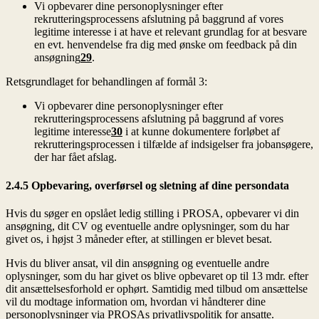
Vi opbevarer dine personoplysninger efter
rekrutteringsprocessens afslutning på baggrund af vores
legitime interesse i at have et relevant grundlag for at besvare
en evt. henvendelse fra dig med ønske om feedback på din
ansøgning
29
.
Retsgrundlaget for behandlingen af formål 3:
Vi opbevarer dine personoplysninger efter
rekrutteringsprocessens afslutning på baggrund af vores
legitime interesse
30
i at kunne dokumentere forløbet af
rekrutteringsprocessen i tilfælde af indsigelser fra jobansøgere,
der har fået afslag.
2.4.5 Opbevaring, overførsel og sletning af dine persondata
Hvis du søger en opslået ledig stilling i PROSA, opbevarer vi din
ansøgning, dit CV og eventuelle andre oplysninger, som du har
givet os, i højst 3 måneder efter, at stillingen er blevet besat.
Hvis du bliver ansat, vil din ansøgning og eventuelle andre
oplysninger, som du har givet os blive opbevaret op til 13 mdr. efter
dit ansættelsesforhold er ophørt. Samtidig med tilbud om ansættelse
vil du modtage information om, hvordan vi håndterer dine
personoplysninger via PROSAs privatlivspolitik for ansatte.