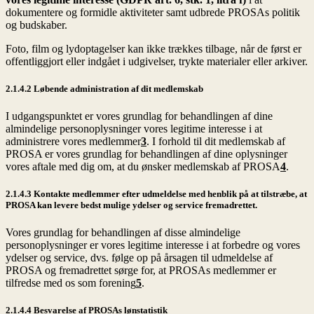
dokumentere og formidle aktiviteter samt udbrede PROSAs politik
og budskaber.
Foto, film og lydoptagelser kan ikke trækkes tilbage, når de først er
offentliggjort eller indgået i udgivelser, trykte materialer eller arkiver.
2.1.4.2 Løbende administration af dit medlemskab
I udgangspunktet er vores grundlag for behandlingen af dine
almindelige personoplysninger vores legitime interesse i at
administrere vores medlemmer
3
. I forhold til dit medlemskab af
PROSA er vores grundlag for behandlingen af dine oplysninger
vores aftale med dig om, at du ønsker medlemskab af PROSA
4
.
2.1.4.3 Kontakte medlemmer efter udmeldelse med henblik på at tilstræbe, at
PROSA kan levere bedst mulige ydelser og service fremadrettet.
Vores grundlag for behandlingen af disse almindelige
personoplysninger er vores legitime interesse i at forbedre og vores
ydelser og service, dvs. følge op på årsagen til udmeldelse af
PROSA og fremadrettet sørge for, at PROSAs medlemmer er
tilfredse med os som forening
5
.
2.1.4.4 Besvarelse af PROSAs lønstatistik