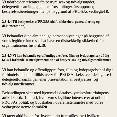
Vi udarbejder referater fra bestyrelses- og udvalgsmøder,
delegeretforsamlinger, generalforsamlinger, årsrapporter,
bestyrelsesberetninger mv. på baggrund af PROSAs vedtægte
18
.
2.3.4.4 Til beskyttelse af PROSA (drift, sikkerhed, genetablering og
dokumentation)
Vi behandler dine almindelige personoplysninger på baggrund af
vores legitime interesse i at have en tilstrækkelig sikkerhed for
organisationens historik
19
.
2.3.4.5 Vi kan behandle og offentliggøre foto, film og lydoptagelser af dig
f.eks. i forbindelse med præsentation af bestyrelses- og udvalgsmedlemmer
Vi kan behandle og offentliggøre foto, film og lydoptagelser af dig i
forbindelse med dit tillidshverv for PROSA, f.eks. ved deltagelse i
delegeretforsamlingen eller præsentation af bestyrelses- og
udvalgsmedlemmer.
Behandlingen sker med hjemmel i databeskyttelsesforordningens
artikel 6, stk. 1, litra f, hvor vores legitime interesse er at udbrede
PROSAs politik og budskaber i overensstemmelse med vores
vedtægtsbestemte formål
20
.
Vi tager altid højde for, hvordan du fremstilles, og i hvilken