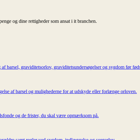
gpenge og dine rettigheder som ansat i it branchen.
 af barsel, graviditetsorlov, graviditetsundersøgelser og sygdom før fød
gelse af barsel og mulighederne for at udskyde eller forlænge orloven.
elsfonde og de frister, du skal være opmærksom på.
forældre samt regler ved sygdom, indlæggelse og sorgorlov.