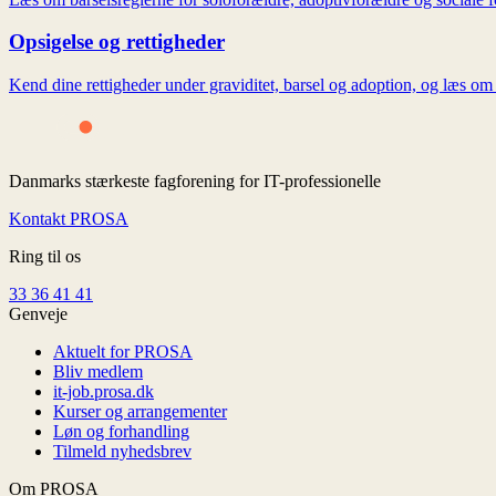
Opsigelse og rettigheder
Kend dine rettigheder under graviditet, barsel og adoption, og læs o
Danmarks stærkeste fagforening for IT-professionelle
Kontakt PROSA
Ring til os
33 36 41 41
Genveje
Aktuelt for PROSA
Bliv medlem
it-job.prosa.dk
Kurser og arrangementer
Løn og forhandling
Tilmeld nyhedsbrev
Om PROSA