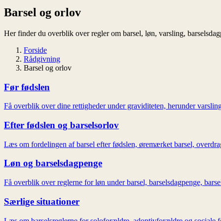
Barsel og orlov
Her finder du overblik over regler om barsel, løn, varsling, barselsda
Forside
Rådgivning
Barsel og orlov
Før fødslen
Få overblik over dine rettigheder under graviditeten, herunder varsling
Efter fødslen og barselsorlov
Læs om fordelingen af barsel efter fødslen, øremærket barsel, overdra
Løn og barselsdagpenge
Få overblik over reglerne for løn under barsel, barselsdagpenge, bars
Særlige situationer
Læs om barselsreglerne for soloforældre, adoptivforældre og sociale 