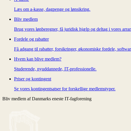
Læs om a-kasse, dagpenge og lønsikring.
Bliv medlem
Brug vores lønberegner, få juridisk hjælp og deltag i vores arra
Fordele og rabatter
Få adgang til rabatter, forsikringer, økonomiske fordele, softw
Hvem kan blive medlem?
Studerende, nyuddannede, IT-professionelle.
Priser og kontingent
Se vores kontingentsatser for forskellige medlemstyper.
Bliv medlem af Danmarks eneste IT-fagforening