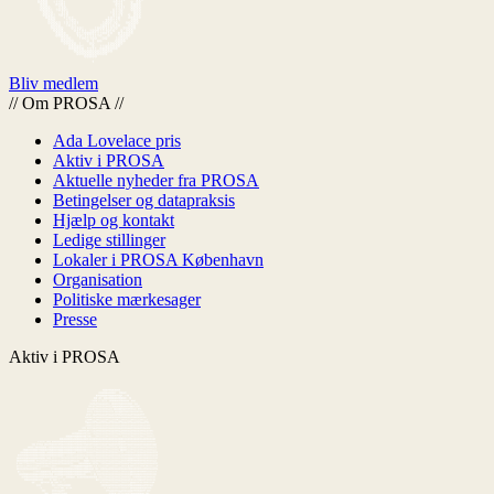
Bliv medlem
//
Om PROSA
//
Ada Lovelace pris
Aktiv i PROSA
Aktuelle nyheder fra PROSA
Betingelser og datapraksis
Hjælp og kontakt
Ledige stillinger
Lokaler i PROSA København
Organisation
Politiske mærkesager
Presse
Aktiv i PROSA