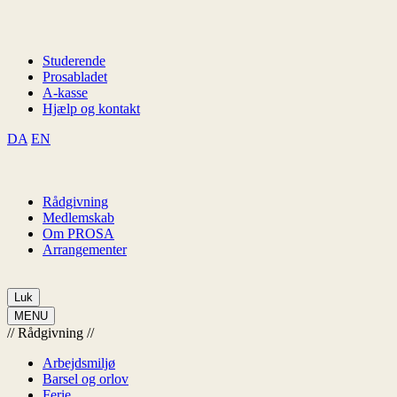
Studerende
Prosabladet
A-kasse
Hjælp og kontakt
DA
EN
Rådgivning
Medlemskab
Om PROSA
Arrangementer
Luk
MENU
//
Rådgivning
//
Arbejdsmiljø
Barsel og orlov
Ferie