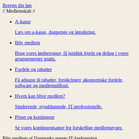
Beregn din løn
//
Medlemskab
//
A-kasse
Læs om a-kasse, dagpenge og lønsikring.
Bliv medlem
Brug vores lønberegner, få juridisk hjælp og deltag i vores
arrangementer gratis.
Fordele og rabatter
Få adgang til rabatter, forsikringer, økonomiske fordele,
software og medlemstilbud.
Hvem kan blive medlem?
Studerende, nyuddannede, IT-professionelle.
Priser og kontingent
Se vores kontingentsatser for forskellige medlemstyper.
Bliv medlem af Danmarks eneste IT-fagforening