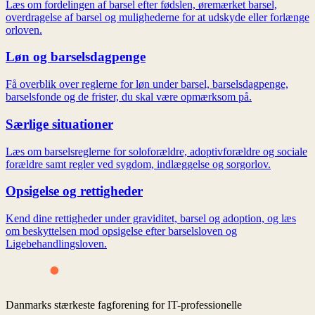
Læs om fordelingen af barsel efter fødslen, øremærket barsel,
overdragelse af barsel og mulighederne for at udskyde eller forlænge
orloven.
Løn og barselsdagpenge
Få overblik over reglerne for løn under barsel, barselsdagpenge,
barselsfonde og de frister, du skal være opmærksom på.
Særlige situationer
Læs om barselsreglerne for soloforældre, adoptivforældre og sociale
forældre samt regler ved sygdom, indlæggelse og sorgorlov.
Opsigelse og rettigheder
Kend dine rettigheder under graviditet, barsel og adoption, og læs
om beskyttelsen mod opsigelse efter barselsloven og
Ligebehandlingsloven.
Danmarks stærkeste fagforening for IT-professionelle