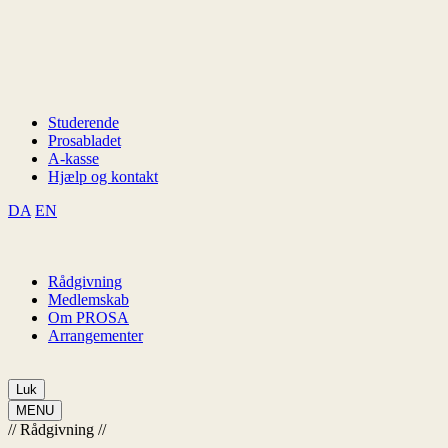
Studerende
Prosabladet
A-kasse
Hjælp og kontakt
DA
EN
Rådgivning
Medlemskab
Om PROSA
Arrangementer
Luk
MENU
//
Rådgivning
//