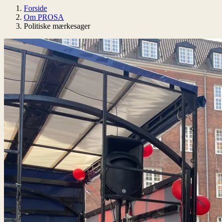
Forside
Om PROSA
Politiske mærkesager