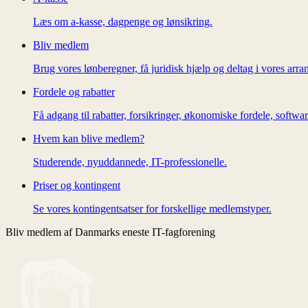
Læs om a-kasse, dagpenge og lønsikring.
Bliv medlem
Brug vores lønberegner, få juridisk hjælp og deltag i vores arra
Fordele og rabatter
Få adgang til rabatter, forsikringer, økonomiske fordele, softw
Hvem kan blive medlem?
Studerende, nyuddannede, IT-professionelle.
Priser og kontingent
Se vores kontingentsatser for forskellige medlemstyper.
Bliv medlem af Danmarks eneste IT-fagforening