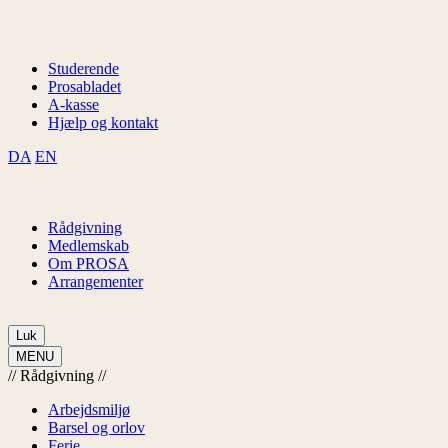
Studerende
Prosabladet
A-kasse
Hjælp og kontakt
DA
EN
Rådgivning
Medlemskab
Om PROSA
Arrangementer
Luk
MENU
//
Rådgivning
//
Arbejdsmiljø
Barsel og orlov
Ferie