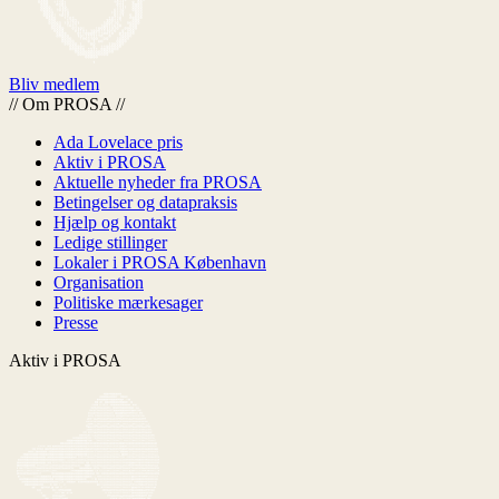
Bliv medlem
//
Om PROSA
//
Ada Lovelace pris
Aktiv i PROSA
Aktuelle nyheder fra PROSA
Betingelser og datapraksis
Hjælp og kontakt
Ledige stillinger
Lokaler i PROSA København
Organisation
Politiske mærkesager
Presse
Aktiv i PROSA