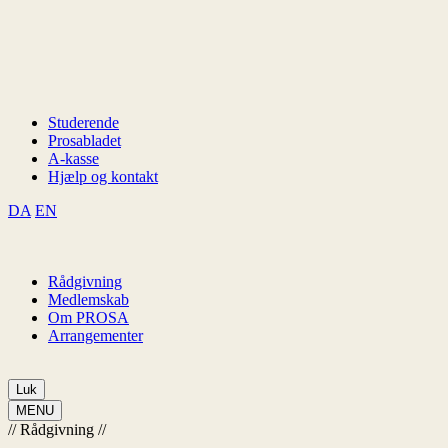
Studerende
Prosabladet
A-kasse
Hjælp og kontakt
DA
EN
Rådgivning
Medlemskab
Om PROSA
Arrangementer
Luk
MENU
//
Rådgivning
//