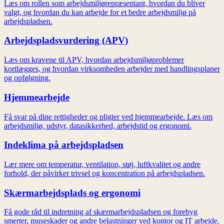
Læs om rollen som arbejdsmiljørepræsentant, hvordan du bliver
valgt, og hvordan du kan arbejde for et bedre arbejdsmiljø på
arbejdspladsen.
Arbejdspladsvurdering (APV)
Læs om kravene til APV, hvordan arbejdsmiljøproblemer
kortlægges, og hvordan virksomheden arbejder med handlingsplaner
og opfølgning.
Hjemmearbejde
Få svar på dine rettigheder og pligter ved hjemmearbejde. Læs om
arbejdsmiljø, udstyr, datasikkerhed, arbejdstid og ergonomi.
Indeklima på arbejdspladsen
Lær mere om temperatur, ventilation, støj, luftkvalitet og andre
forhold, der påvirker trivsel og koncentration på arbejdspladsen.
Skærmarbejdsplads og ergonomi
Få gode råd til indretning af skærmarbejdspladsen og forebyg
smerter, museskader og andre belastninger ved kontor og IT arbejde.