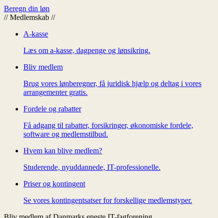
Beregn din løn
//
Medlemskab
//
A-kasse
Læs om a-kasse, dagpenge og lønsikring.
Bliv medlem
Brug vores lønberegner, få juridisk hjælp og deltag i vores
arrangementer gratis.
Fordele og rabatter
Få adgang til rabatter, forsikringer, økonomiske fordele,
software og medlemstilbud.
Hvem kan blive medlem?
Studerende, nyuddannede, IT-professionelle.
Priser og kontingent
Se vores kontingentsatser for forskellige medlemstyper.
Bliv medlem af Danmarks eneste IT-fagforening