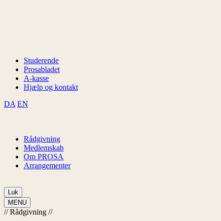
Studerende
Prosabladet
A-kasse
Hjælp og kontakt
DA
EN
Rådgivning
Medlemskab
Om PROSA
Arrangementer
Luk
MENU
//
Rådgivning
//