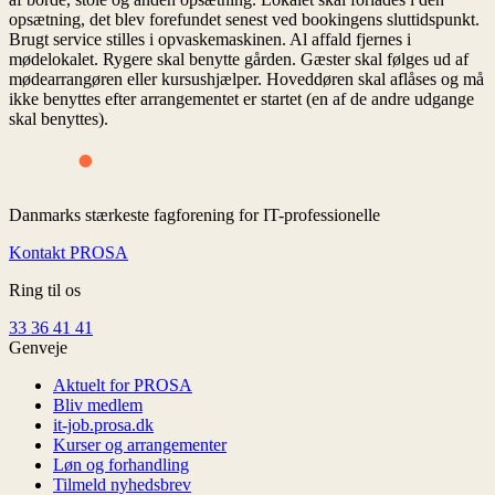
opsætning, det blev forefundet senest ved bookingens sluttidspunkt.
Brugt service stilles i opvaskemaskinen. Al affald fjernes i
mødelokalet. Rygere skal benytte gården. Gæster skal følges ud af
mødearrangøren eller kursushjælper. Hoveddøren skal aflåses og må
ikke benyttes efter arrangementet er startet (en af de andre udgange
skal benyttes).
Danmarks stærkeste fagforening for IT-professionelle
Kontakt PROSA
Ring til os
33 36 41 41
Genveje
Aktuelt for PROSA
Bliv medlem
it-job.prosa.dk
Kurser og arrangementer
Løn og forhandling
Tilmeld nyhedsbrev