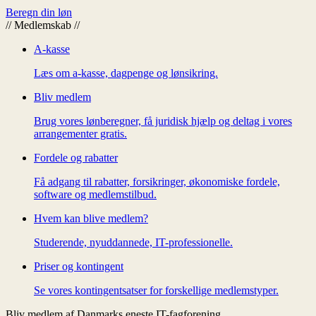
Beregn din løn
//
Medlemskab
//
A-kasse
Læs om a-kasse, dagpenge og lønsikring.
Bliv medlem
Brug vores lønberegner, få juridisk hjælp og deltag i vores
arrangementer gratis.
Fordele og rabatter
Få adgang til rabatter, forsikringer, økonomiske fordele,
software og medlemstilbud.
Hvem kan blive medlem?
Studerende, nyuddannede, IT-professionelle.
Priser og kontingent
Se vores kontingentsatser for forskellige medlemstyper.
Bliv medlem af Danmarks eneste IT-fagforening