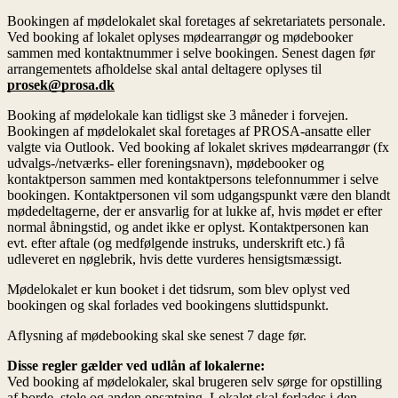
Bookingen af mødelokalet skal foretages af sekretariatets personale.
Ved booking af lokalet oplyses mødearrangør og mødebooker
sammen med kontaktnummer i selve bookingen. Senest dagen før
arrangementets afholdelse skal antal deltagere oplyses til
prosek@prosa.dk
Booking af mødelokale kan tidligst ske 3 måneder i forvejen.
Bookingen af mødelokalet skal foretages af PROSA-ansatte eller
valgte via Outlook. Ved booking af lokalet skrives mødearrangør (fx
udvalgs-/netværks- eller foreningsnavn), mødebooker og
kontaktperson sammen med kontaktpersons telefonnummer i selve
bookingen. Kontaktpersonen vil som udgangspunkt være den blandt
mødedeltagerne, der er ansvarlig for at lukke af, hvis mødet er efter
normal åbningstid, og andet ikke er oplyst. Kontaktpersonen kan
evt. efter aftale (og medfølgende instruks, underskrift etc.) få
udleveret en nøglebrik, hvis dette vurderes hensigtsmæssigt.
Mødelokalet er kun booket i det tidsrum, som blev oplyst ved
bookingen og skal forlades ved bookingens sluttidspunkt.
Aflysning af mødebooking skal ske senest 7 dage før.
Disse regler gælder ved udlån af lokalerne:
Ved booking af mødelokaler, skal brugeren selv sørge for opstilling
af borde, stole og anden opsætning. Lokalet skal forlades i den